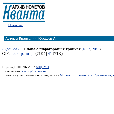
О проекте
Авторы Кванта >>
Юрашев А.
Юрашев А.
,
Снова о пифагоровых тройках
(
N12
,
1981
)
GIF:
все страницы
(71K) |
41
(71K)
Copyright ©1996-2002
МЦНМО
Пишите нам:
kvant@mccme.ru
Проект осуществляется при поддержке
Московского комитета образования
,