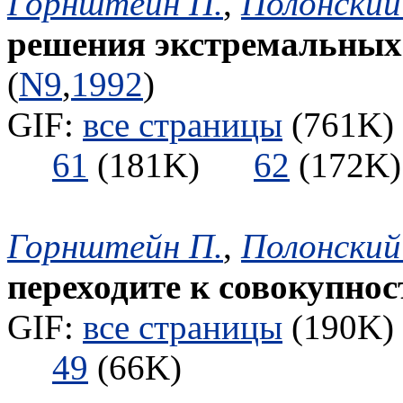
Горнштейн П.
,
Полонский
решения экстремальных 
(
N9
,
1992
)
GIF:
все страницы
(761K) 
61
(181K)
62
(172
Горнштейн П.
,
Полонский
переходите к совокупност
GIF:
все страницы
(190K) 
49
(66K)