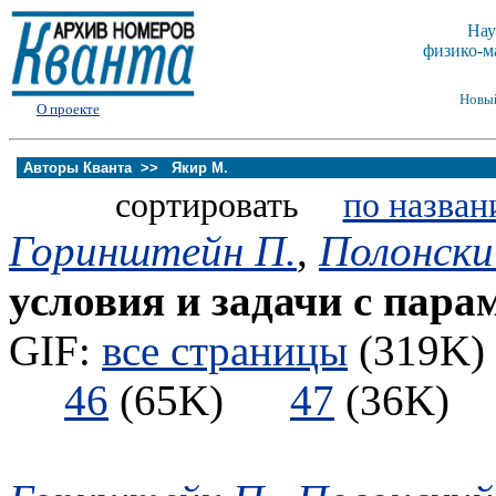
Нау
физико-м
Новы
О проекте
Авторы Кванта >>
Якир М.
сортировать
по назван
Горинштейн П.
,
Полонски
условия и задачи с пар
GIF:
все страницы
(319K) 
46
(65K)
47
(36K