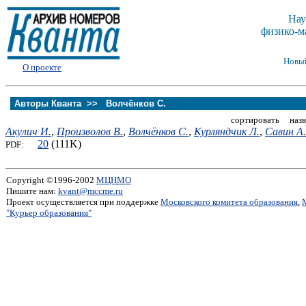
Нау
физико-м
Новы
О проекте
Авторы Кванта >>
Волчёнков С.
сортировать назв
Акулич И.
,
Произволов В.
,
Волчёнков С.
,
Курляндчик Л.
,
Савин А.
20
(111K)
PDF:
Copyright ©1996-2002
МЦНМО
Пишите нам:
kvant@mccme.ru
Проект осуществляется при поддержке
Московского комитета образования
,
"Курьер образования"