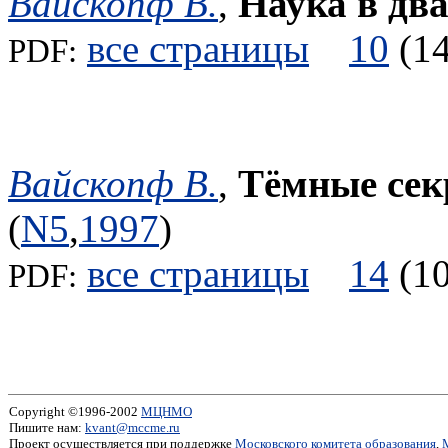
Вайскопф В.
,
Наука в дв
все страницы
10
(
PDF:
Вайскопф В.
,
Тёмные сек
(
N5
,
1997
)
все страницы
14
(
PDF:
Copyright ©1996-2002
МЦНМО
Пишите нам:
kvant@mccme.ru
Проект осуществляется при поддержке
Московского комитета образования
,