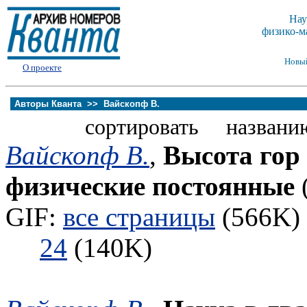
Нау
физико-м
Новы
О проекте
Авторы Кванта >>
Вайскопф В.
сортировать названи
Вайскопф В.
,
Высота гор
физические постоянные
GIF:
все страницы
(566K) 
24
(140K)