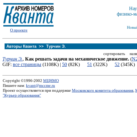
Нау
физико-м
Новы
О проекте
Авторы Кванта >>
Турчин Э.
сортировать назв
Турчин Э.
,
Как решать задачи на механическое движение.
(
N
GIF:
все страницы
(1108K) |
50
(82K)
51
(322K)
52
(345
Copyright ©1996-2002
МЦНМО
Пишите нам:
kvant@mccme.ru
Проект осуществляется при поддержке
Московского комитета образования
,
"Курьер образования"