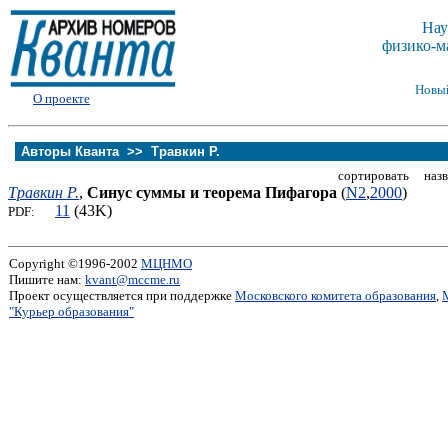
Нау
физико-м
Новы
О проекте
Авторы Кванта >>
Травкин Р.
сортировать назв
Травкин Р.
,
Синус суммы и теорема Пифагора
(
N2
,
2000
)
11
(43K)
PDF:
Copyright ©1996-2002
МЦНМО
Пишите нам:
kvant@mccme.ru
Проект осуществляется при поддержке
Московского комитета образования
,
"Курьер образования"