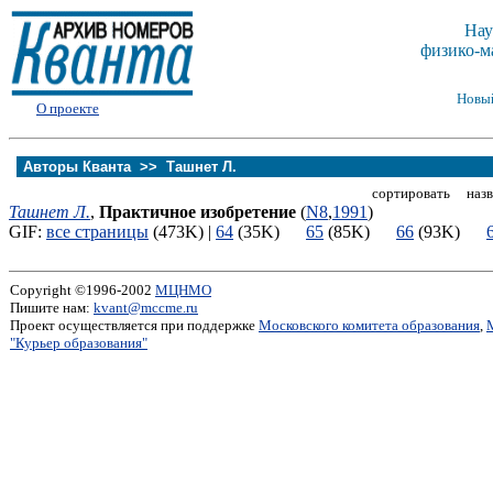
Нау
физико-м
Новы
О проекте
Авторы Кванта >>
Ташнет Л.
сортировать назв
Ташнет Л.
,
Практичное изобретение
(
N8
,
1991
)
GIF:
все страницы
(473K) |
64
(35K)
65
(85K)
66
(93K)
Copyright ©1996-2002
МЦНМО
Пишите нам:
kvant@mccme.ru
Проект осуществляется при поддержке
Московского комитета образования
,
"Курьер образования"