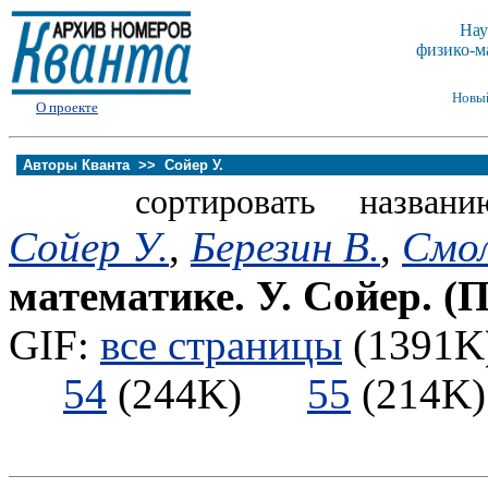
Нау
физико-м
Новы
О проекте
Авторы Кванта >>
Сойер У.
сортировать названи
Сойер У.
,
Березин В.
,
Смол
математике. У. Сойер. (
GIF:
все страницы
(1391K)
54
(244K)
55
(214