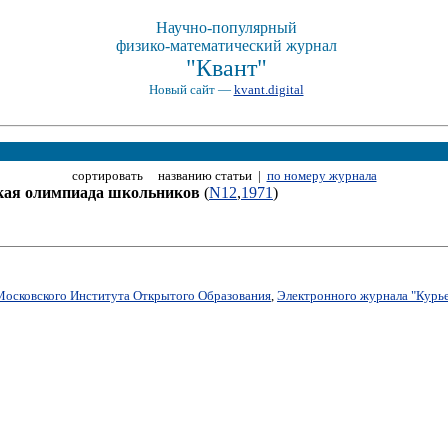
Научно-популярный
физико-математический журнал
"Квант"
Новый сайт —
kvant.digital
сортировать названию статьи |
по номеру журнала
кая олимпиада школьников
(
N12
,
1971
)
Московского Института Открытого Образования
,
Электронного журнала "Курье