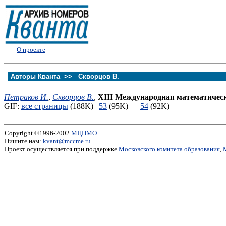
О проекте
Авторы Кванта >>
Скворцов В.
Петраков И.
,
Скворцов В.
,
XIII Международная математичес
GIF:
все страницы
(188K) |
53
(95K)
54
(92K)
Copyright ©1996-2002
МЦНМО
Пишите нам:
kvant@mccme.ru
Проект осуществляется при поддержке
Московского комитета образования
,