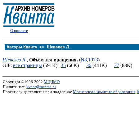
О проекте
Авторы Кванта >>
Шевелев Л.
Шевелев Л.
,
Объем тел вращения.
(
N8
,
1973
)
GIF:
все страницы
(591K) |
35
(66K)
36
(441K)
37
(83K
Copyright ©1996-2002
МЦНМО
Пишите нам:
kvant@mccme.ru
Проект осуществляется при поддержке
Московского комитета образования
,