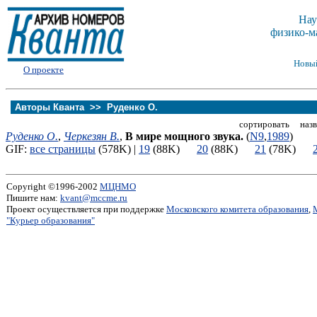
Нау
физико-м
Новы
О проекте
Авторы Кванта >>
Руденко О.
сортировать назв
Руденко О.
,
Черкезян В.
,
В мире мощного звука.
(
N9
,
1989
)
GIF:
все страницы
(578K) |
19
(88K)
20
(88K)
21
(78K)
Copyright ©1996-2002
МЦНМО
Пишите нам:
kvant@mccme.ru
Проект осуществляется при поддержке
Московского комитета образования
,
"Курьер образования"