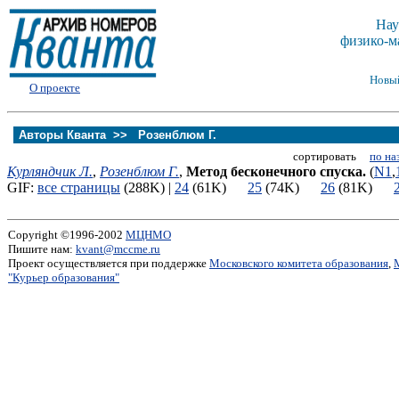
Нау
физико-м
Новы
О проекте
Авторы Кванта >>
Розенблюм Г.
сортировать
по на
Курляндчик Л.
,
Розенблюм Г.
,
Метод бесконечного спуска.
(
N1
,
GIF:
все страницы
(288K) |
24
(61K)
25
(74K)
26
(81K)
Copyright ©1996-2002
МЦНМО
Пишите нам:
kvant@mccme.ru
Проект осуществляется при поддержке
Московского комитета образования
,
"Курьер образования"