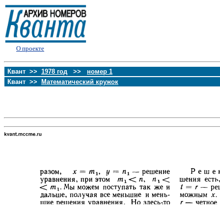
О проекте
Квант >>
1978 год
>>
номер 1
Квант >>
Математический кружок