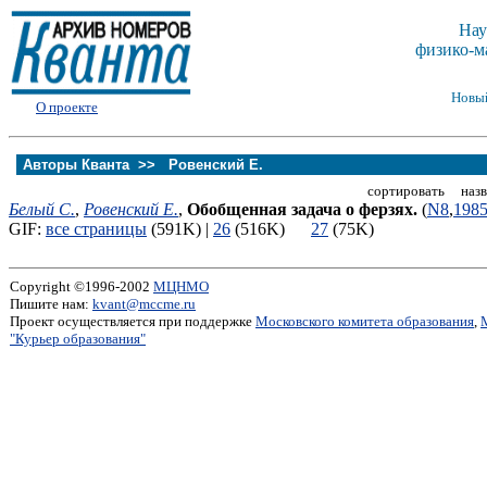
Нау
физико-м
Новы
О проекте
Авторы Кванта >>
Ровенский Е.
сортировать назв
Белый С.
,
Ровенский Е.
,
Обобщенная задача о ферзях.
(
N8
,
198
GIF:
все страницы
(591K) |
26
(516K)
27
(75K)
Copyright ©1996-2002
МЦНМО
Пишите нам:
kvant@mccme.ru
Проект осуществляется при поддержке
Московского комитета образования
,
"Курьер образования"