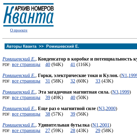
О проекте
Авторы Кванта >>
Ромишевский Е.
Ромишевский Е.
,
Конденсатор в коробке и потенциальность к
все страницы
40
(94K)
41
(116K)
PDF:
Ромишевский Е.
,
Горки, электрические токи и Кулон.
(
N1
,
199
все страницы
31
(58K)
32
(60K)
33
(43K)
PDF:
Ромишевский Е.
,
Эта загадочная магнитная сила.
(
N3
,
1999
)
все страницы
39
(49K)
40
(50K)
PDF:
Ромишевский Е.
,
Еще раз о магнитной силе
(
N3
,
2000
)
все страницы
38
(57K)
39
(56K)
PDF:
Ромишевский Е.
,
Удивительная бутылка
(
N1
,
2001
)
все страницы
27
(59K)
28
(43K)
29
(58K)
PDF: