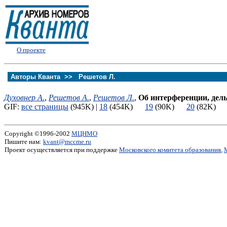
О проекте
Авторы Кванта >>
Решетов Л.
Духовнер А.
,
Решетов А.
,
Решетов Л.
,
Об интерференции, дел
GIF:
все страницы
(945K) |
18
(454K)
19
(90K)
20
(82K
Copyright ©1996-2002
МЦНМО
Пишите нам:
kvant@mccme.ru
Проект осуществляется при поддержке
Московского комитета образования
,