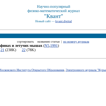
Научно-популярный
физико-математический журнал
"Квант"
Новый сайт —
kvant.digital
сортировать названию статьи |
по номеру журнала
ьфинах и летучих мышах
(
N5
,
1991
)
)
21
(238K)
22
(78K)
Московского Института Открытого Образования
,
Электронного журнала "Курье