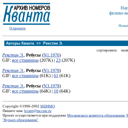
Нау
физико-м
Новы
О проекте
Авторы Кванта >>
Рекстин Э.
сортировать назв
Рекстин Э.
,
Ребусы
(
N1
,
1976
)
GIF:
все страницы
(207K) |
23
(207K)
Рекстин Э.
,
Ребусы
(
N1
,
1978
)
GIF:
все страницы
(61K) |
61
(61K)
Рекстин Э.
,
Ребусы
(
N3
,
1978
)
GIF:
все страницы
(64K) |
10
(64K)
Copyright ©1996-2002
МЦНМО
Пишите нам:
kvant@mccme.ru
Проект осуществляется при поддержке
Московского комитета образования
,
"Курьер образования"