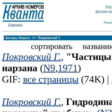
Нау
физико-м
Новы
О проекте
Авторы Кванта >>
Покровский Г.
сортировать названи
Покровский Г.
,
"Частицы"
нарзана
(
N9
,
1971
)
GIF:
все страницы
(74K) |
Покровский Г.
,
Гидродина