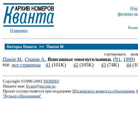
Нау
физико-м
Новы
О проекте
Авторы Кванта >>
Панов М.
сортировать назв
Панов М.
,
Спивак А.
,
Вписанные многоугольники.
(
N1
,
1999
)
все страницы
41
(101K)
42
(105K)
43
(74K)
44
(
PDF:
Copyright ©1996-2002
МЦНМО
Пишите нам:
kvant@mccme.ru
Проект осуществляется при поддержке
Московского комитета образования
,
"Курьер образования"