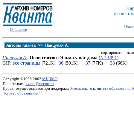
Нау
физико-м
Новы
О проекте
Авторы Кванта >>
Панцулая А.
сортировать назв
Панцулая А.
,
Огни святого Эльма у вас дома
(
N7
,
1991
)
GIF:
все страницы
(721K) |
36
(501K)
37
(77K)
38
(66K
Copyright ©1996-2002
МЦНМО
Пишите нам:
kvant@mccme.ru
Проект осуществляется при поддержке
Московского комитета образования
,
"Курьер образования"