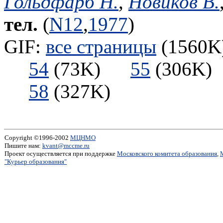
Гольдфарб Н.
,
Новиков В.
тел.
(
N12
,
1977
)
GIF:
все страницы
(1560K)
54
(73K)
55
(306
58
(327K)
Copyright ©1996-2002
МЦНМО
Пишите нам:
kvant@mccme.ru
Проект осуществляется при поддержке
Московского комитета образования
,
"Курьер образования"