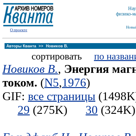
Нау
физико-м
Новы
О проекте
Авторы Кванта >>
Новиков В.
сортировать
по назван
Новиков В.
,
Энергия магн
током.
(
N5
,
1976
)
GIF:
все страницы
(1498K)
29
(275K)
30
(324