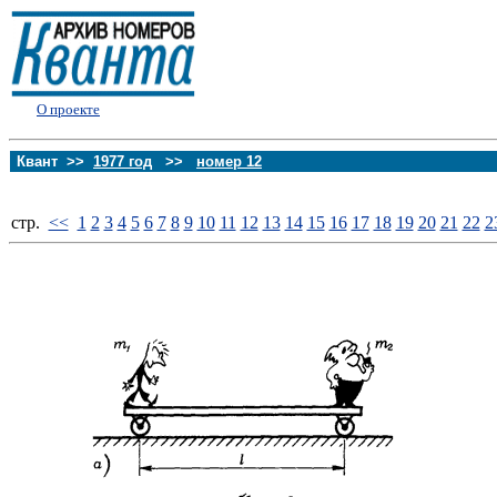
О проекте
Квант >>
1977 год
>>
номер 12
стp.
<<
1
2
3
4
5
6
7
8
9
10
11
12
13
14
15
16
17
18
19
20
21
22
2