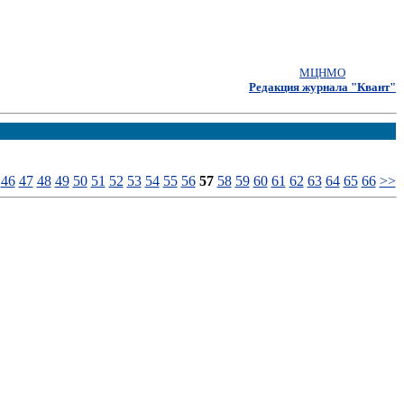
МЦНМО
Редакция журнала "Квант"
46
47
48
49
50
51
52
53
54
55
56
57
58
59
60
61
62
63
64
65
66
>>