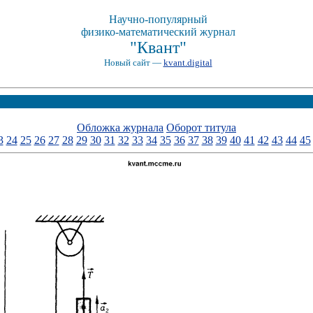
Научно-популярный
физико-математический журнал
"Квант"
Новый сайт —
kvant.digital
Обложка журнала
Оборот титула
3
24
25
26
27
28
29
30
31
32
33
34
35
36
37
38
39
40
41
42
43
44
45