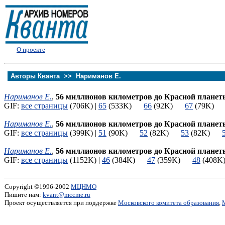
О проекте
Авторы Кванта >>
Нариманов Е.
Нариманов Е.
,
56 миллионов километров до Красной планет
GIF:
все страницы
(706K) |
65
(533K)
66
(92K)
67
(79K
Нариманов Е.
,
56 миллионов километров до Красной планет
GIF:
все страницы
(399K) |
51
(90K)
52
(82K)
53
(82K)
Нариманов Е.
,
56 миллионов километров до Красной планет
GIF:
все страницы
(1152K) |
46
(384K)
47
(359K)
48
(40
Copyright ©1996-2002
МЦНМО
Пишите нам:
kvant@mccme.ru
Проект осуществляется при поддержке
Московского комитета образования
,