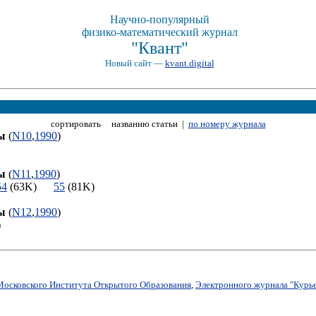
Научно-популярный
физико-математический журнал
"Квант"
Новый сайт —
kvant.digital
сортировать названию статьи |
по номеру журнала
ы
(
N10
,
1990
)
)
ы
(
N11
,
1990
)
54
(63K)
55
(81K)
ы
(
N12
,
1990
)
8K)
Московского Института Открытого Образования
,
Электронного журнала "Курье