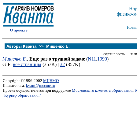
Нау
физико-м
Новы
О проекте
Авторы Кванта >>
Мищенко Е.
сортировать назв
Мищенко Е.
,
Еще раз о трудной задаче
(
N11
,
1990
)
GIF:
все страницы
(357K) |
32
(357K)
Copyright ©1996-2002
МЦНМО
Пишите нам:
kvant@mccme.ru
Проект осуществляется при поддержке
Московского комитета образования
,
"Курьер образования"