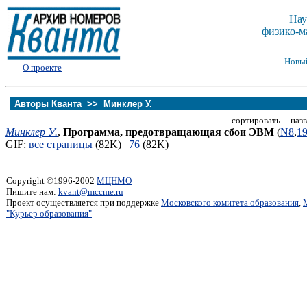
Нау
физико-м
Новы
О проекте
Авторы Кванта >>
Минклер У.
сортировать назв
Минклер У.
,
Программа, предотвращающая сбои ЭВМ
(
N8
,
1
GIF:
все страницы
(82K) |
76
(82K)
Copyright ©1996-2002
МЦНМО
Пишите нам:
kvant@mccme.ru
Проект осуществляется при поддержке
Московского комитета образования
,
"Курьер образования"