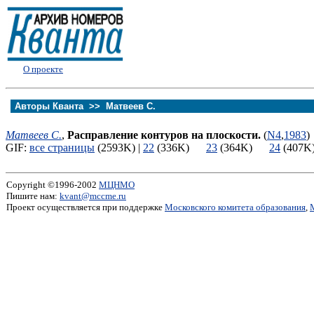
О проекте
Авторы Кванта >>
Матвеев С.
Матвеев С.
,
Расправление контуров на плоскости.
(
N4
,
1983
)
GIF:
все страницы
(2593K) |
22
(336K)
23
(364K)
24
(40
Copyright ©1996-2002
МЦНМО
Пишите нам:
kvant@mccme.ru
Проект осуществляется при поддержке
Московского комитета образования
,