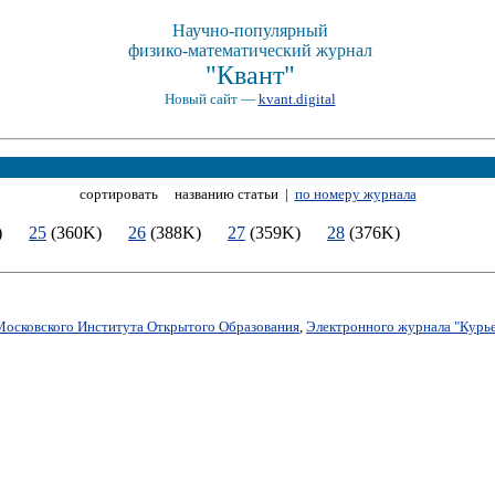
Научно-популярный
физико-математический журнал
"Квант"
Новый сайт —
kvant.digital
сортировать названию статьи |
по номеру журнала
7K)
25
(360K)
26
(388K)
27
(359K)
28
(376K)
Московского Института Открытого Образования
,
Электронного журнала "Курье