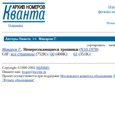
Нау
физико-м
Новы
О проекте
Авторы Кванта >>
Макаров Г.
сортировать назв
Макаров Г.
,
Непересекающиеся тропинки
(
N10
,
1978
)
GIF:
все страницы
(752K) |
60
(400K)
61
(351K)
Copyright ©1996-2002
МЦНМО
Пишите нам:
kvant@mccme.ru
Проект осуществляется при поддержке
Московского комитета образования
,
"Курьер образования"