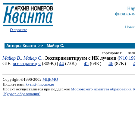
Нау
физико-м
Новы
О проекте
Авторы Кванта >>
Майер С.
сортировать назв
Майер В.
,
Майер С.
,
Экспериментируем с ИК лучами
(
N10
,
19
GIF:
все страницы
(309K) |
44
(73K)
45
(69K)
46
(87K)
Copyright ©1996-2002
МЦНМО
Пишите нам:
kvant@mccme.ru
Проект осуществляется при поддержке
Московского комитета образования
,
"Курьер образования"