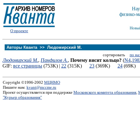
Нау
физико-м
Новы
О проекте
Авторы Кванта >>
Людомирский М.
сортировать
по на
Людомирский М.
,
Панфилов А.
,
Почему висит кольцо?
(
N4
,
198
GIF:
все страницы
(753K) |
22
(315K)
23
(369K)
24
(69K
Copyright ©1996-2002
МЦНМО
Пишите нам:
kvant@mccme.ru
Проект осуществляется при поддержке
Московского комитета образования
,
"Курьер образования"