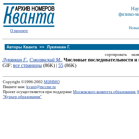
Нау
физико-м
Новы
О проекте
Авторы Кванта >>
Лукянкин Г.
сортировать назв
Лукянкин Г.
,
Смолянский М.
,
Числовые последовательности и 
GIF:
все страницы
(86K) |
55
(86K)
Copyright ©1996-2002
МЦНМО
Пишите нам:
kvant@mccme.ru
Проект осуществляется при поддержке
Московского комитета образования
,
"Курьер образования"