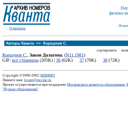
Нау
физико-м
Новы
О проекте
Авторы Кванта >>
Коршунов С.
сортировать назв
Коршунов С.
,
Закон Дальтона.
(
N11
,
1981
)
GIF:
все страницы
(205K) |
36
(62K)
37
(70K)
38
(72K)
Copyright ©1996-2002
МЦНМО
Пишите нам:
kvant@mccme.ru
Проект осуществляется при поддержке
Московского комитета образования
,
"Курьер образования"