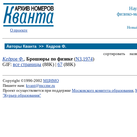
Нау
физико-м
Новы
О проекте
Авторы Кванта >>
Кедров Ф.
сортировать назв
Кедров Ф.
,
Брошюры по физике
(
N3
,
1974
)
GIF:
все страницы
(88K) |
67
(88K)
Copyright ©1996-2002
МЦНМО
Пишите нам:
kvant@mccme.ru
Проект осуществляется при поддержке
Московского комитета образования
,
"Курьер образования"