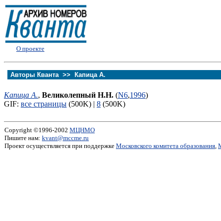
О проекте
Авторы Кванта >>
Капица А.
Капица А.
,
Великолепный Н.Н.
(
N6
,
1996
)
GIF:
все страницы
(500K) |
8
(500K)
Copyright ©1996-2002
МЦНМО
Пишите нам:
kvant@mccme.ru
Проект осуществляется при поддержке
Московского комитета образования
,