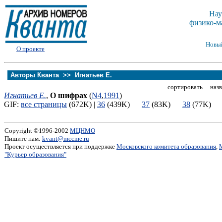
Нау
физико-м
Новы
О проекте
Авторы Кванта >>
Игнатьев Е.
сортировать назв
Игнатьев Е.
,
О шифрах
(
N4
,
1991
)
GIF:
все страницы
(672K) |
36
(439K)
37
(83K)
38
(77K
Copyright ©1996-2002
МЦНМО
Пишите нам:
kvant@mccme.ru
Проект осуществляется при поддержке
Московского комитета образования
,
"Курьер образования"