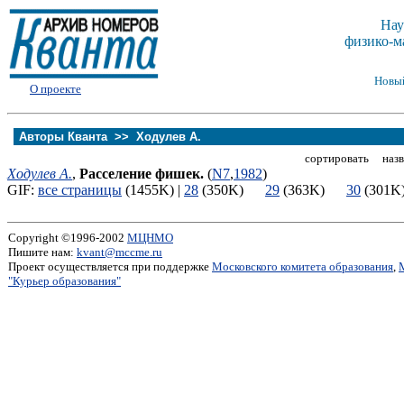
Нау
физико-м
Новы
О проекте
Авторы Кванта >>
Ходулев А.
сортировать назв
Ходулев А.
,
Расселение фишек.
(
N7
,
1982
)
GIF:
все страницы
(1455K) |
28
(350K)
29
(363K)
30
(30
Copyright ©1996-2002
МЦНМО
Пишите нам:
kvant@mccme.ru
Проект осуществляется при поддержке
Московского комитета образования
,
"Курьер образования"