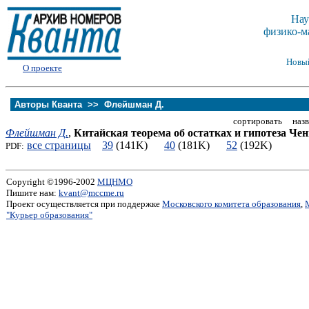
Нау
физико-м
Новы
О проекте
Авторы Кванта >>
Флейшман Д.
сортировать назв
Флейшман Д.
,
Китайская теорема об остатках и гипотеза Че
все страницы
39
(141K)
40
(181K)
52
(192K)
PDF:
Copyright ©1996-2002
МЦНМО
Пишите нам:
kvant@mccme.ru
Проект осуществляется при поддержке
Московского комитета образования
,
"Курьер образования"