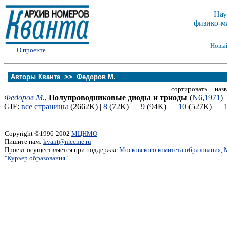
Нау
физико-м
Новы
О проекте
Авторы Кванта >>
Федоров М.
сортировать назв
Федоров М.
,
Полупроводниковые диоды и триоды
(
N6
,
1971
)
GIF:
все страницы
(2662K) |
8
(72K)
9
(94K)
10
(527K)
Copyright ©1996-2002
МЦНМО
Пишите нам:
kvant@mccme.ru
Проект осуществляется при поддержке
Московского комитета образования
,
"Курьер образования"