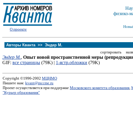
Нау
физико-м
Новы
О проекте
Авторы Кванта >>
Эндер М.
сортировать назв
Эндер М.
,
Опыт новой пространственной меры (репродукция
GIF:
все страницы
(79K) |
1-ястр.обложки
(79K)
Copyright ©1996-2002
МЦНМО
Пишите нам:
kvant@mccme.ru
Проект осуществляется при поддержке
Московского комитета образования
,
"Курьер образования"