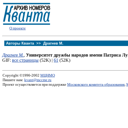
О проекте
Авторы Кванта >>
Драгнев М.
Драгнев М.
,
Университет дружбы народов имени Патриса Л
GIF:
все страницы
(52K) |
61
(52K)
Copyright ©1996-2002
МЦНМО
Пишите нам:
kvant@mccme.ru
Проект осуществляется при поддержке
Московского комитета образования
,