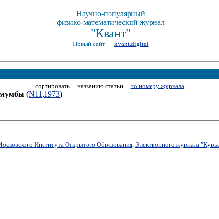
Научно-популярный
физико-математический журнал
"Квант"
Новый сайт —
kvant.digital
сортировать названию статьи |
по номеру журнала
умумбы
(
N11
,
1973
)
Московского Института Открытого Образования
,
Электронного журнала "Курье