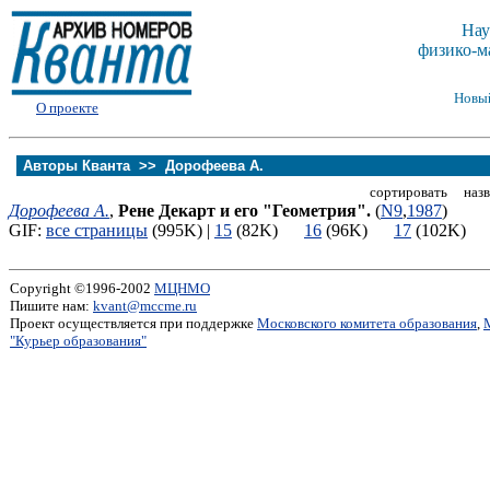
Нау
физико-м
Новы
О проекте
Авторы Кванта >>
Дорофеева А.
сортировать назв
Дорофеева А.
,
Рене Декарт и его "Геометрия".
(
N9
,
1987
)
GIF:
все страницы
(995K) |
15
(82K)
16
(96K)
17
(102K
Copyright ©1996-2002
МЦНМО
Пишите нам:
kvant@mccme.ru
Проект осуществляется при поддержке
Московского комитета образования
,
"Курьер образования"