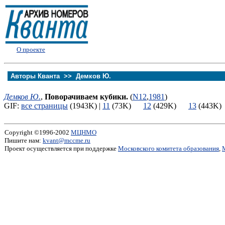
О проекте
Авторы Кванта >>
Демков Ю.
Демков Ю.
,
Поворачиваем кубики.
(
N12
,
1981
)
GIF:
все страницы
(1943K) |
11
(73K)
12
(429K)
13
(443
Copyright ©1996-2002
МЦНМО
Пишите нам:
kvant@mccme.ru
Проект осуществляется при поддержке
Московского комитета образования
,