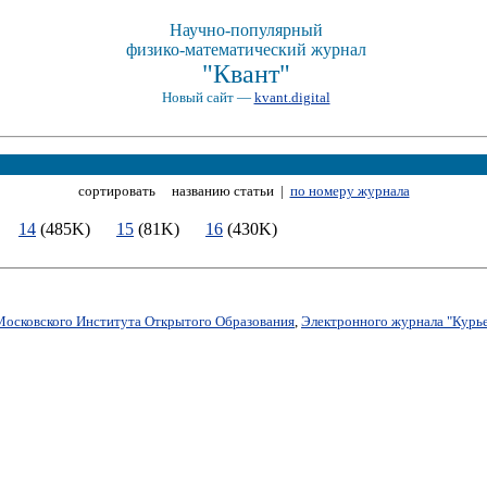
Научно-популярный
физико-математический журнал
"Квант"
Новый сайт —
kvant.digital
сортировать названию статьи |
по номеру журнала
K)
14
(485K)
15
(81K)
16
(430K)
Московского Института Открытого Образования
,
Электронного журнала "Курье