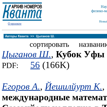
Нау
физико-м
Новы
О проекте
Авторы Кванта >>
Цыганов Ш.
сортировать названи
Цыганов Ш.
,
Кубок Уфы 
56
(166K)
PDF:
Егоров А.
,
Йешилйурт К.
,
международные математ