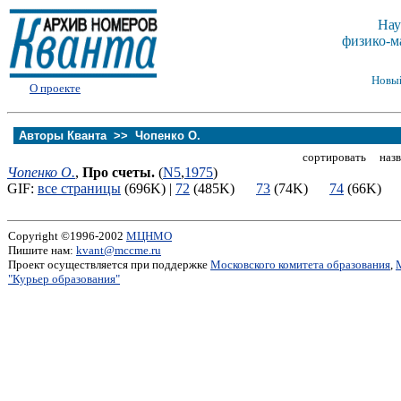
Нау
физико-м
Новы
О проекте
Авторы Кванта >>
Чопенко О.
сортировать назв
Чопенко О.
,
Про счеты.
(
N5
,
1975
)
GIF:
все страницы
(696K) |
72
(485K)
73
(74K)
74
(66K
Copyright ©1996-2002
МЦНМО
Пишите нам:
kvant@mccme.ru
Проект осуществляется при поддержке
Московского комитета образования
,
"Курьер образования"