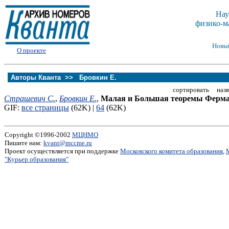
Нау
физико-м
Новы
О проекте
Авторы Кванта >>
Бровкин Е.
сортировать назв
Страшевич С.
,
Бровкин Е.
,
Малая и Большая теоремы Ферм
GIF:
все страницы
(62K) |
64
(62K)
Copyright ©1996-2002
МЦНМО
Пишите нам:
kvant@mccme.ru
Проект осуществляется при поддержке
Московского комитета образования
,
"Курьер образования"