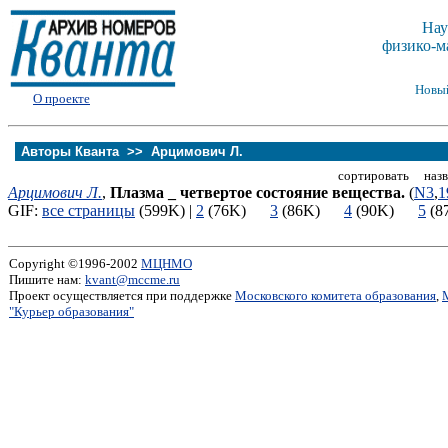
Нау
физико-м
Новы
О проекте
Авторы Кванта >>
Арцимович Л.
сортировать назв
Арцимович Л.
,
Плазма _ четвертое состояние вещества.
(
N3
,
1
GIF:
все страницы
(599K) |
2
(76K)
3
(86K)
4
(90K)
5
(
Copyright ©1996-2002
МЦНМО
Пишите нам:
kvant@mccme.ru
Проект осуществляется при поддержке
Московского комитета образования
,
"Курьер образования"