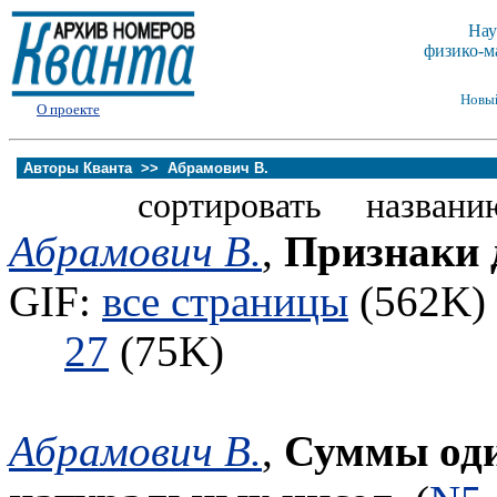
Нау
физико-м
Новы
О проекте
Авторы Кванта >>
Абрамович В.
сортировать названи
Абрамович В.
,
Признаки 
GIF:
все страницы
(562K) 
27
(75K)
Абрамович В.
,
Суммы оди