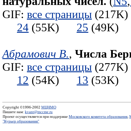
натуральных чисел.
(
N5
,
GIF:
все страницы
(217K) 
24
(55K)
25
(49K
Абрамович В.
,
Числа Бер
GIF:
все страницы
(277K) 
12
(54K)
13
(53K
Copyright ©1996-2002
МЦНМО
Пишите нам:
kvant@mccme.ru
Проект осуществляется при поддержке
Московского комитета образования
,
"Курьер образования"