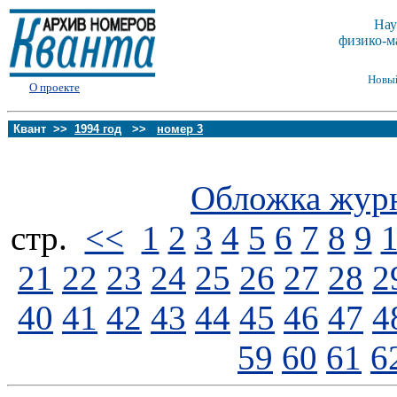
Нау
физико-м
Новы
О проекте
Квант >>
1994 год
>>
номер 3
Обложка жур
стp.
<<
1
2
3
4
5
6
7
8
9
21
22
23
24
25
26
27
28
2
40
41
42
43
44
45
46
47
4
59
60
61
6