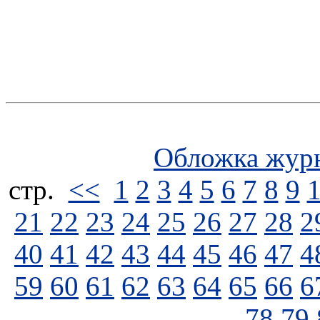
Обложка жур
стp.
<<
1
2
3
4
5
6
7
8
9
21
22
23
24
25
26
27
28
2
40
41
42
43
44
45
46
47
4
59
60
61
62
63
64
65
66
6
78
79