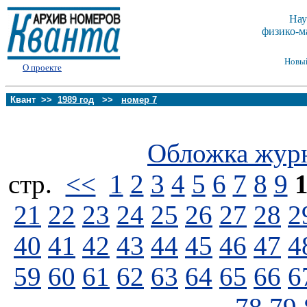
Нау
физико-м
Новы
О проекте
Квант >>
1989 год
>>
номер 7
Обложка жур
стp.
<<
1
2
3
4
5
6
7
8
9
21
22
23
24
25
26
27
28
2
40
41
42
43
44
45
46
47
4
59
60
61
62
63
64
65
66
6