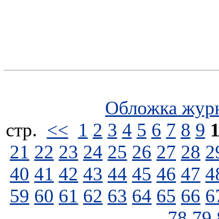
Обложка жур
стp.
<<
1
2
3
4
5
6
7
8
9
21
22
23
24
25
26
27
28
2
40
41
42
43
44
45
46
47
4
59
60
61
62
63
64
65
66
6
78
79