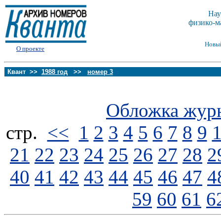
Нау
физико-м
Новы
О проекте
Квант >>
1988 год
>>
номер 3
Обложка жур
стp.
<<
1
2
3
4
5
6
7
8
9
21
22
23
24
25
26
27
28
2
40
41
42
43
44
45
46
47
4
59
60
61
6